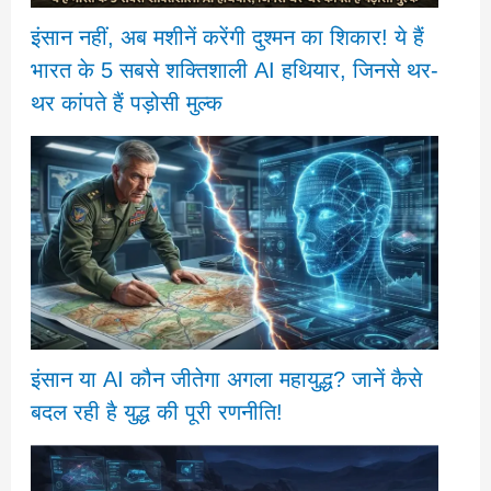
इंसान नहीं, अब मशीनें करेंगी दुश्मन का शिकार! ये हैं
भारत के 5 सबसे शक्तिशाली AI हथियार, जिनसे थर-
थर कांपते हैं पड़ोसी मुल्क
इंसान या AI कौन जीतेगा अगला महायुद्ध? जानें कैसे
बदल रही है युद्ध की पूरी रणनीति!