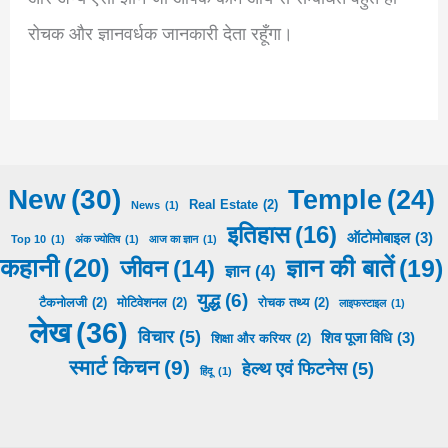
रोचक और ज्ञानवर्धक जानकारी देता रहूँगा।
New
(30)
Temple
(24)
Real Estate
(2)
News
(1)
इतिहास
(16)
ऑटोमोबाइल
(3)
Top 10
(1)
अंक ज्योतिष
(1)
आज का ज्ञान
(1)
कहानी
(20)
ज्ञान की बातें
(19)
जीवन
(14)
ज्ञान
(4)
युद्ध
(6)
टैकनोलजी
(2)
मोटिवेशनल
(2)
रोचक तथ्य
(2)
लाइफस्टाइल
(1)
लेख
(36)
विचार
(5)
शिव पूजा​​ विधि
(3)
शिक्षा और करियर
(2)
स्मार्ट किचन
(9)
हेल्थ एवं फिटनेस
(5)
हिंदू
(1)