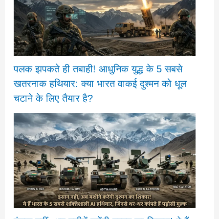
पलक झपकते ही तबाही! आधुनिक युद्ध के 5 सबसे
खतरनाक हथियार: क्या भारत वाकई दुश्मन को धूल
चटाने के लिए तैयार है?