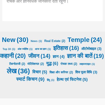
रोचक और ज्ञानवर्धक जानकारी देता रहूँगा।
New
(30)
Temple
(24)
Real Estate
(2)
News
(1)
इतिहास
(16)
ऑटोमोबाइल
(3)
Top 10
(1)
अंक ज्योतिष
(1)
आज का ज्ञान
(1)
कहानी
(20)
ज्ञान की बातें
(19)
जीवन
(14)
ज्ञान
(4)
युद्ध
(6)
टैकनोलजी
(2)
मोटिवेशनल
(2)
रोचक तथ्य
(2)
लाइफस्टाइल
(1)
लेख
(36)
विचार
(5)
शिव पूजा​​ विधि
(3)
शिक्षा और करियर
(2)
स्मार्ट किचन
(9)
हेल्थ एवं फिटनेस
(5)
हिंदू
(1)