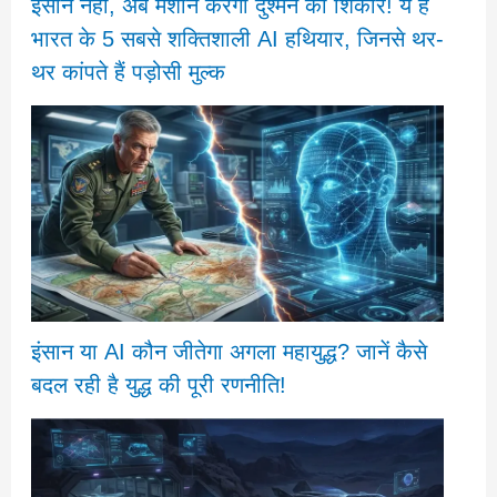
इंसान नहीं, अब मशीनें करेंगी दुश्मन का शिकार! ये हैं
भारत के 5 सबसे शक्तिशाली AI हथियार, जिनसे थर-
थर कांपते हैं पड़ोसी मुल्क
इंसान या AI कौन जीतेगा अगला महायुद्ध? जानें कैसे
बदल रही है युद्ध की पूरी रणनीति!