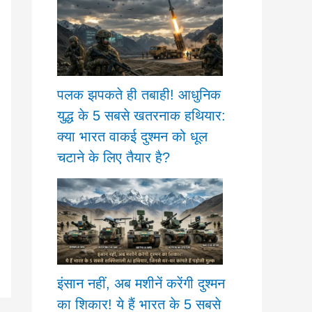
पलक झपकते ही तबाही! आधुनिक
युद्ध के 5 सबसे खतरनाक हथियार:
क्या भारत वाकई दुश्मन को धूल
चटाने के लिए तैयार है?
इंसान नहीं, अब मशीनें करेंगी दुश्मन
का शिकार! ये हैं भारत के 5 सबसे