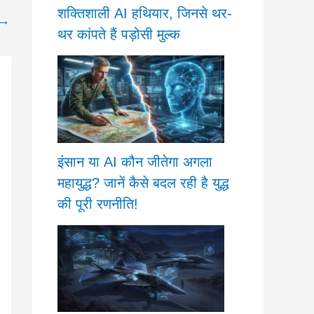
शक्तिशाली AI हथियार, जिनसे थर-
→
थर कांपते हैं पड़ोसी मुल्क
इंसान या AI कौन जीतेगा अगला
महायुद्ध? जानें कैसे बदल रही है युद्ध
की पूरी रणनीति!