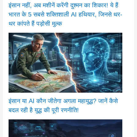
इंसान नहीं, अब मशीनें करेंगी दुश्मन का शिकार! ये हैं
भारत के 5 सबसे शक्तिशाली AI हथियार, जिनसे थर-
थर कांपते हैं पड़ोसी मुल्क
इंसान या AI कौन जीतेगा अगला महायुद्ध? जानें कैसे
बदल रही है युद्ध की पूरी रणनीति!