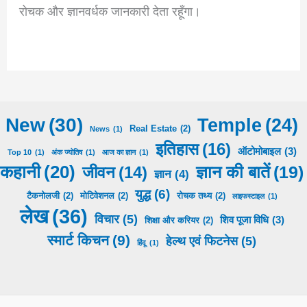
रोचक और ज्ञानवर्धक जानकारी देता रहूँगा।
New
(30)
Temple
(24)
Real Estate
(2)
News
(1)
इतिहास
(16)
ऑटोमोबाइल
(3)
Top 10
(1)
अंक ज्योतिष
(1)
आज का ज्ञान
(1)
कहानी
(20)
ज्ञान की बातें
(19)
जीवन
(14)
ज्ञान
(4)
युद्ध
(6)
टैकनोलजी
(2)
मोटिवेशनल
(2)
रोचक तथ्य
(2)
लाइफस्टाइल
(1)
लेख
(36)
विचार
(5)
शिव पूजा​​ विधि
(3)
शिक्षा और करियर
(2)
स्मार्ट किचन
(9)
हेल्थ एवं फिटनेस
(5)
हिंदू
(1)